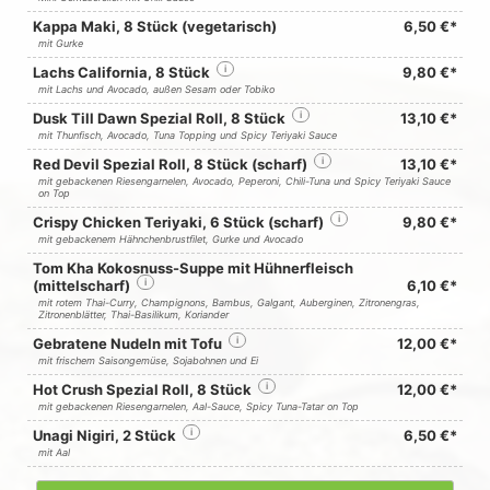
Kappa Maki, 8 Stück (vegetarisch)
6,50 €*
mit Gurke
Lachs California, 8 Stück
i
9,80 €*
mit Lachs und Avocado, außen Sesam oder Tobiko
Dusk Till Dawn Spezial Roll, 8 Stück
i
13,10 €*
mit Thunfisch, Avocado, Tuna Topping und Spicy Teriyaki Sauce
Red Devil Spezial Roll, 8 Stück (scharf)
i
13,10 €*
mit gebackenen Riesengarnelen, Avocado, Peperoni, Chili-Tuna und Spicy Teriyaki Sauce
on Top
Crispy Chicken Teriyaki, 6 Stück (scharf)
i
9,80 €*
mit gebackenem Hähnchenbrustfilet, Gurke und Avocado
Tom Kha Kokosnuss-Suppe mit Hühnerfleisch
(mittelscharf)
i
6,10 €*
mit rotem Thai-Curry, Champignons, Bambus, Galgant, Auberginen, Zitronengras,
Zitronenblätter, Thai-Basilikum, Koriander
Gebratene Nudeln mit Tofu
i
12,00 €*
mit frischem Saisongemüse, Sojabohnen und Ei
Hot Crush Spezial Roll, 8 Stück
i
12,00 €*
mit gebackenen Riesengarnelen, Aal-Sauce, Spicy Tuna-Tatar on Top
Unagi Nigiri, 2 Stück
i
6,50 €*
mit Aal