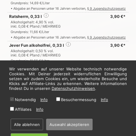
Grundpreis: 14,69 €/Liter
• Abgabe an Personen unter 16 Jahren verboten,
§ 9 Jugendschutzgesetz
Ratsherrn, 0,33 l
i
3,90 €*
Alkoholgehalt: 4,90 % vol.
inkl. 0,08 € Pfand / MEHRWEG
Grundpreis: 11,66 €/Liter
• Abgabe an Personen unter 16 Jahren verboten,
§ 9 Jugendschutzgesetz
Jever Fun alkoholfrei, 0,33 l
i
3,90 €*
Alkoholgehalt: 0,50 % vol.
inkl. 0,08 € Pfand / MEHRWEG
Grundpreis: 11,66 €/Liter
• Abgabe an Personen unter 16 Jahren verboten,
§ 9 Jugendschutzgesetz
Wir verwenden auf unserer Website technisch notwendige
Cookies. Mit Deiner jederzeit widerruflichen Einwilligung
setzen wir zudem Cookies ein, um wiederholte Besuche und
Jetzt hier bestellen
Klicks auf Affiliate-Links zu erkennen. Weitere Informationen
findest Du in unseren
Datenschutzhinweisen
.
Notwendig
Info
Besuchermessung
Info
* Alle Preise in Euro inkl. gesetzl. MwSt. Abbildungen können ggf. abweichen.
Informationen zu Inhalts- und Zusatzstoffen finden Sie unter
i
Affiliates
Info
Alle ablehnen
Auswahl akzeptieren
Home
·
Impressum
·
Datenschutzhinweise
·
AGB