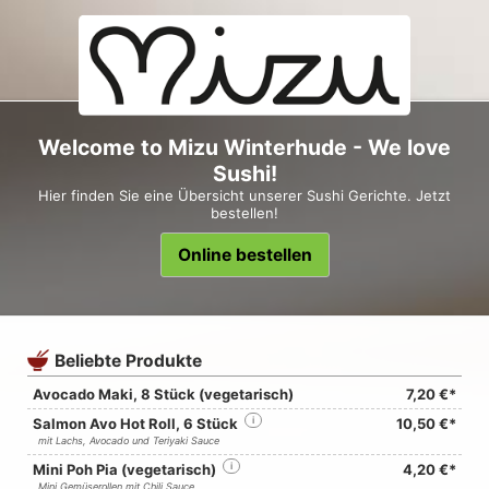
Welcome to Mizu Winterhude - We love
Sushi!
Hier finden Sie eine Übersicht unserer Sushi Gerichte. Jetzt
bestellen!
Online bestellen
Beliebte Produkte
Avocado Maki, 8 Stück (vegetarisch)
7,20 €*
Salmon Avo Hot Roll, 6 Stück
i
10,50 €*
mit Lachs, Avocado und Teriyaki Sauce
Mini Poh Pia (vegetarisch)
i
4,20 €*
Mini Gemüserollen mit Chili Sauce